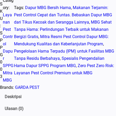
Categ
S
ory:
Tags:
Dapur MBG Bersih Hama
, 
Makanan Terjamin:
K
Laya
Pest Control Cepat dan Tuntas. Bebaskan Dapur MBG
U
nan
dari Tikus Kecoak dan Serangga Lainnya
, 
MBG Sehat
:
Pest
Tanpa Hama: Perlindungan Terbaik untuk Makanan
S
Contr
Bergizi Gratis
, 
Mitra Resmi Pest Control Dapur MBG:
P
ol
Mendukung Kualitas dan Keberlanjutan Program
, 
P
Dapu
Pengelolaan Hama Terpadu (IPM) untuk Fasilitas MBG
G
r
Tanpa Residu Berbahaya
, 
Spesialis Pengendalian
0
SPPG
Hama Dapur SPPG Program MBG
, 
Zero Pest Zero Risk:
0
Mitra
Layanan Pest Control Premium untuk MBG
3
MBG
Brands:
GARDA PEST
Deskripsi
Ulasan (0)