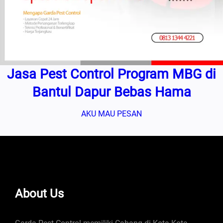
Jasa Pest Control Program MBG di
Bantul Dapur Bebas Hama
AKU MAU PESAN
About Us