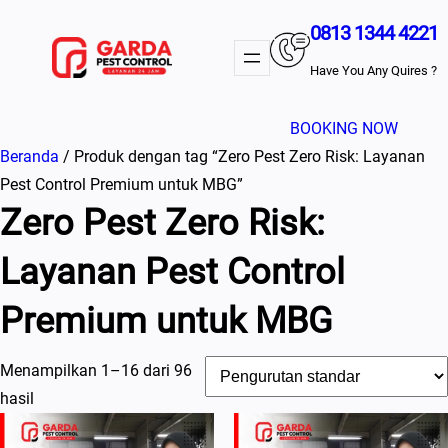
Lewati
0813 1344 4221
ke
konten
Have You Any Quires ?
BOOKING NOW
Beranda
/ Produk dengan tag “Zero Pest Zero Risk: Layanan
Pest Control Premium untuk MBG”
Zero Pest Zero Risk:
Layanan Pest Control
Premium untuk MBG
Menampilkan 1–16 dari 96
hasil