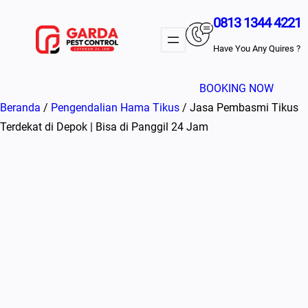
Lewati
0813 1344 4221
ke
konten
Have You Any Quires ?
BOOKING NOW
Beranda
/
Pengendalian Hama Tikus
/ Jasa Pembasmi Tikus
Terdekat di Depok | Bisa di Panggil 24 Jam