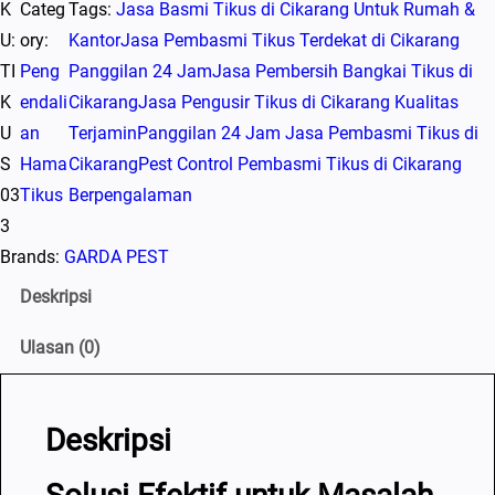
K
Categ
Tags:
Jasa Basmi Tikus di Cikarang Untuk Rumah &
U:
ory:
Kantor
Jasa Pembasmi Tikus Terdekat di Cikarang
TI
Peng
Panggilan 24 Jam
Jasa Pembersih Bangkai Tikus di
K
endali
Cikarang
Jasa Pengusir Tikus di Cikarang Kualitas
U
an
Terjamin
Panggilan 24 Jam Jasa Pembasmi Tikus di
S
Hama
Cikarang
Pest Control Pembasmi Tikus di Cikarang
03
Tikus
Berpengalaman
3
Brands:
GARDA PEST
Deskripsi
Ulasan (0)
Deskripsi