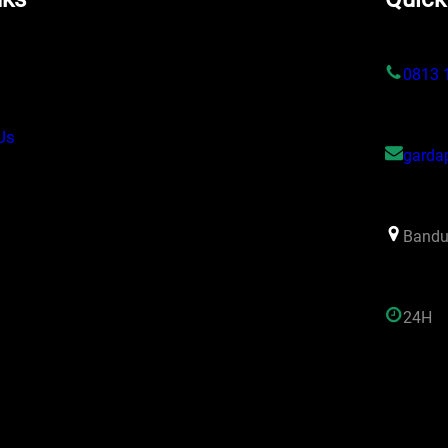
s
0813 
Us
garda
Bandu
24H