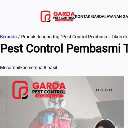
Lewati
ke
KONTAK GARDA
LAYANAN G
konten
Beranda
/ Produk dengan tag “Pest Control Pembasmi Tikus d
Pest Control Pembasmi T
Menampilkan semua 8 hasil