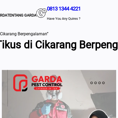
0813 1344 4221
ARDA
TENTANG GARDA
Have You Any Quires ?
i Cikarang Berpengalaman”
ikus di Cikarang Berpen