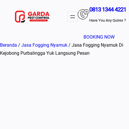
Lewati
0813 1344 4221
ke
konten
Have You Any Quires ?
BOOKING NOW
Beranda
/
Jasa Fogging Nyamuk
/ Jasa Fogging Nyamuk Di
Kejobong Purbalingga Yuk Langsung Pesan