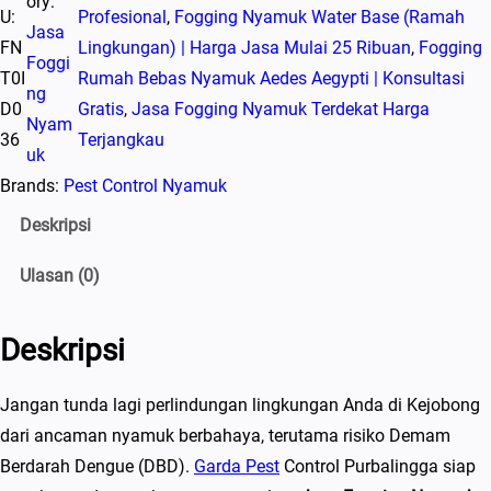
ory:
U:
Profesional
, 
Fogging Nyamuk Water Base (Ramah
Jasa
FN
Lingkungan) | Harga Jasa Mulai 25 Ribuan
, 
Fogging
Foggi
T0I
Rumah Bebas Nyamuk Aedes Aegypti | Konsultasi
ng
D0
Gratis
, 
Jasa Fogging Nyamuk Terdekat Harga
Nyam
36
Terjangkau
uk
Brands:
Pest Control Nyamuk
Deskripsi
Ulasan (0)
Deskripsi
Jangan tunda lagi perlindungan lingkungan Anda di Kejobong
dari ancaman nyamuk berbahaya, terutama risiko Demam
Berdarah Dengue (DBD).
Garda Pest
Control Purbalingga siap