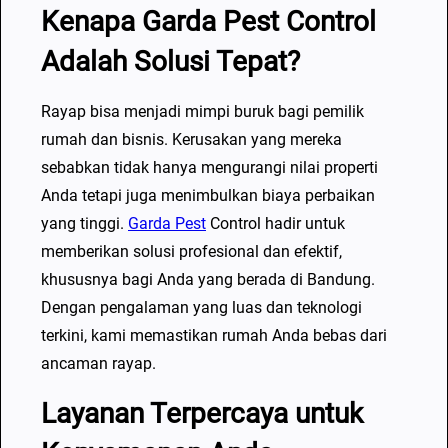
r
Kenapa Garda Pest Control
a
Adalah Solusi Tepat?
B
a
Rayap bisa menjadi mimpi buruk bagi pemilik
s
rumah dan bisnis. Kerusakan yang mereka
m
sebabkan tidak hanya mengurangi nilai properti
i
Anda tetapi juga menimbulkan biaya perbaikan
R
yang tinggi.
Garda Pest
Control hadir untuk
a
memberikan solusi profesional dan efektif,
y
khususnya bagi Anda yang berada di Bandung.
a
Dengan pengalaman yang luas dan teknologi
p
terkini, kami memastikan rumah Anda bebas dari
?
ancaman rayap.
S
e
Layanan Terpercaya untuk
r