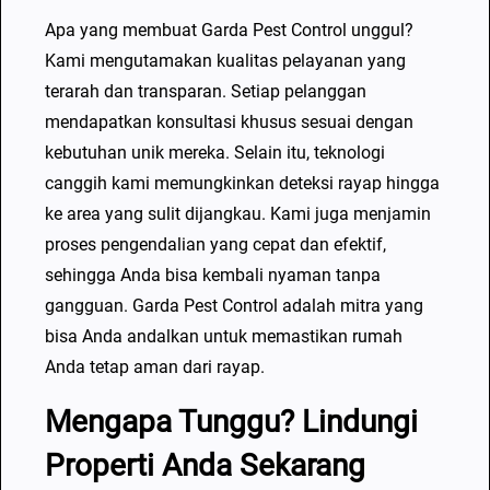
d
Apa yang membuat Garda Pest Control unggul?
i
Kami mengutamakan kualitas pelayanan yang
B
terarah dan transparan. Setiap pelanggan
a
mendapatkan konsultasi khusus sesuai dengan
n
kebutuhan unik mereka. Selain itu, teknologi
d
canggih kami memungkinkan deteksi rayap hingga
u
ke area yang sulit dijangkau. Kami juga menjamin
n
proses pengendalian yang cepat dan efektif,
g
sehingga Anda bisa kembali nyaman tanpa
gangguan. Garda Pest Control adalah mitra yang
bisa Anda andalkan untuk memastikan rumah
Anda tetap aman dari rayap.
Mengapa Tunggu? Lindungi
Properti Anda Sekarang