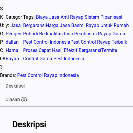
a
S
n
K
Categor
Tags:
Biaya Jasa Anti Rayap Sistem Pipanisasi
t
U:
y:
Jasa
Bergaransi
Harga Jasa Basmi Rayap Untuk Rumah
i
G
Pengen
Pribadi Berkualitas
Jasa Pembasmi Rayap Garda
t
P
dalian
Pest Control Indonesia
Pest Control Rayap Terbaik
a
C
Hama
Proses Cepat Hasil Efektif Bergaransi
Termite
s
08
Rayap
Control Garda Pest Indonesia
B
3
i
Brands:
Pest Control Rayap Indonesia
n
g
Deskripsi
u
Ulasan (0)
n
g
C
Deskripsi
a