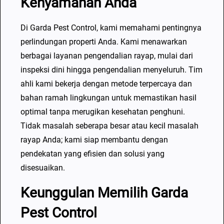
Kenyamanan Anda
a
h
Di Garda Pest Control, kami memahami pentingnya
k
perlindungan properti Anda. Kami menawarkan
a
berbagai layanan pengendalian rayap, mulai dari
n
inspeksi dini hingga pengendalian menyeluruh. Tim
p
ahli kami bekerja dengan metode terpercaya dan
a
bahan ramah lingkungan untuk memastikan hasil
d
optimal tanpa merugikan kesehatan penghuni.
a
Tidak masalah seberapa besar atau kecil masalah
A
rayap Anda; kami siap membantu dengan
h
pendekatan yang efisien dan solusi yang
l
disesuaikan.
i
n
Keunggulan Memilih Garda
y
Pest Control
a