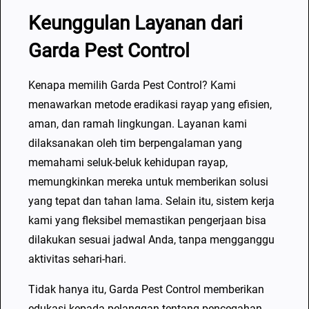
o
Keunggulan Layanan dari
L
a
Garda Pest Control
y
a
Kenapa memilih Garda Pest Control? Kami
n
menawarkan metode eradikasi rayap yang efisien,
a
aman, dan ramah lingkungan. Layanan kami
n
dilaksanakan oleh tim berpengalaman yang
2
memahami seluk-beluk kehidupan rayap,
4
memungkinkan mereka untuk memberikan solusi
/
yang tepat dan tahan lama. Selain itu, sistem kerja
7
kami yang fleksibel memastikan pengerjaan bisa
/
dilakukan sesuai jadwal Anda, tanpa mengganggu
3
aktivitas sehari-hari.
6
Tidak hanya itu, Garda Pest Control memberikan
5
edukasi kepada pelanggan tentang pencegahan