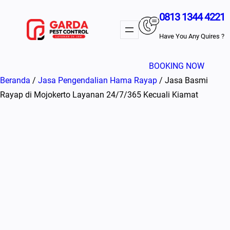
Lewati
0813 1344 4221
ke
konten
Have You Any Quires ?
BOOKING NOW
Beranda
/
Jasa Pengendalian Hama Rayap
/ Jasa Basmi
Rayap di Mojokerto Layanan 24/7/365 Kecuali Kiamat