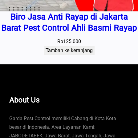
Biro Jasa Anti Rayap di Jakarta
Barat Pest Control Ahli Basmi Rayap
Rp
125.000
Tambah ke keranjang
About Us
Garda Pest Control memiliki Cabang di Kota Kota
besar di Indonesia. Area Layanan Kami:
JABODETABEK, Jawa Barat, Jawa Tengah, Jawa