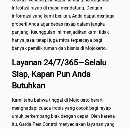
K
infestasi rayap di masa mendatang. Dengan
e
informasi yang kami berikan, Anda dapat menjaga
c
properti Anda agar bebas rayap dalam jangka
u
panjang. Keunggulan ini menjadikan kami tidak
a
hanya jasa, tetapi juga mitra terpercaya bagi
l
banyak pemilik rumah dan bisnis di Mojokerto.
i
K
Layanan 24/7/365—Selalu
i
Siap, Kapan Pun Anda
a
m
Butuhkan
a
t
Kami tahu bahwa tinggal di Mojokerto berarti
menghadapi cuaca tropis yang cocok bagi rayap
untuk berkembang biak dengan cepat. Oleh karena
itu, Garda Pest Control menyediakan layanan yang