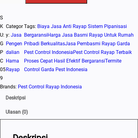
u
a
S
n
K
Categor
Tags:
Biaya Jasa Anti Rayap Sistem Pipanisasi
t
U:
y:
Jasa
Bergaransi
Harga Jasa Basmi Rayap Untuk Rumah
i
G
Pengen
Pribadi Berkualitas
Jasa Pembasmi Rayap Garda
t
P
dalian
Pest Control Indonesia
Pest Control Rayap Terbaik
a
C
Hama
Proses Cepat Hasil Efektif Bergaransi
Termite
s
05
Rayap
Control Garda Pest Indonesia
J
9
a
Brands:
Pest Control Rayap Indonesia
s
a
Deskripsi
B
Ulasan (0)
a
s
m
Deskripsi