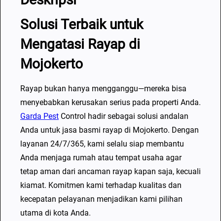
i
R
Solusi Terbaik untuk
a
Mengatasi Rayap di
y
a
Mojokerto
p
d
Rayap bukan hanya mengganggu—mereka bisa
i
menyebabkan kerusakan serius pada properti Anda.
M
Garda Pest
Control hadir sebagai solusi andalan
o
Anda untuk jasa basmi rayap di Mojokerto. Dengan
j
layanan 24/7/365, kami selalu siap membantu
o
Anda menjaga rumah atau tempat usaha agar
k
tetap aman dari ancaman rayap kapan saja, kecuali
e
kiamat. Komitmen kami terhadap kualitas dan
r
kecepatan pelayanan menjadikan kami pilihan
t
utama di kota Anda.