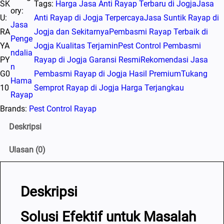
SK
Tags:
Harga Jasa Anti Rayap Terbaru di Jogja
Jasa
ory:
U:
Anti Rayap di Jogja Terpercaya
Jasa Suntik Rayap di
Jasa
RA
Jogja dan Sekitarnya
Pembasmi Rayap Terbaik di
Penge
YA
Jogja Kualitas Terjamin
Pest Control Pembasmi
ndalia
PY
Rayap di Jogja Garansi Resmi
Rekomendasi Jasa
n
G0
Pembasmi Rayap di Jogja Hasil Premium
Tukang
Hama
10
Semprot Rayap di Jogja Harga Terjangkau
Rayap
Brands:
Pest Control Rayap
Deskripsi
Ulasan (0)
Deskripsi
Solusi Efektif untuk Masalah