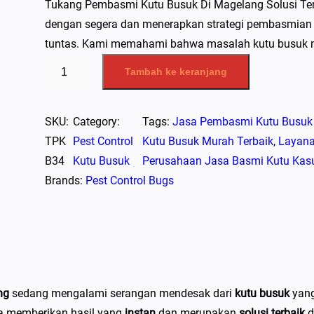
Tukang Pembasmi Kutu Busuk Di Magelang Solusi Ter
dengan segera dan menerapkan strategi pembasmian y
tuntas. Kami memahami bahwa masalah kutu busuk me
K
Tambah ke keranjang
u
a
n
SKU:
Category:
Tags:
Jasa Pembasmi Kutu Busuk
t
TPK
Pest Control
Kutu Busuk Murah Terbaik
, 
Layana
i
B34
Kutu Busuk
Perusahaan Jasa Basmi Kutu Kas
t
Brands:
Pest Control Bugs
a
s
T
u
k
ng
sedang mengalami serangan mendesak dari
kutu busuk
yang
a
ga memberikan hasil yang
instan
dan merupakan
solusi terbaik
d