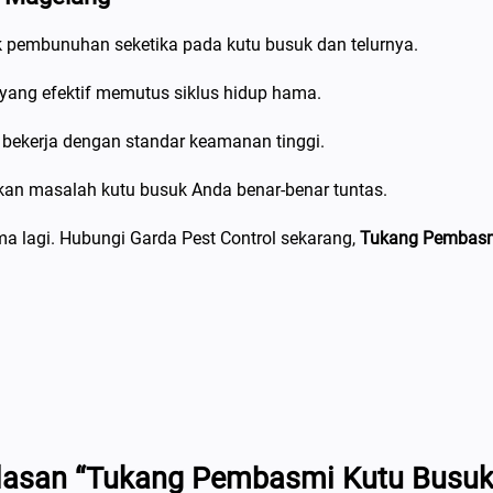
s
u
 pembunuhan seketika pada kutu busuk dan telurnya.
k
ng efektif memutus siklus hidup hama.
D
i
n bekerja dengan standar keamanan tinggi.
M
n masalah kutu busuk Anda benar-benar tuntas.
a
g
a lagi. Hubungi Garda Pest Control sekarang,
Tukang Pembasmi
e
l
a
n
g
S
o
l
asan “Tukang Pembasmi Kutu Busuk D