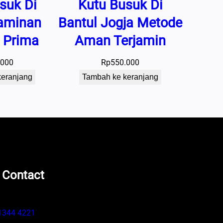
suk Di
Kutu Busuk Di
Jaminan
Bantul Jogja Metode
s Prima
Aman Terjamin
.000
Rp
550.000
keranjang
Tambah ke keranjang
 Contact
1344 4221