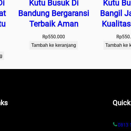
Di
Kutu Busuk Di
Kutu Bu
at
Bandung Bergaransi
Bangil 
tu
Terbaik Aman
Kualita
Rp
550.000
Rp
550
Tambah ke keranjang
Tambah ke 
g
nks
Quick
s
0813 