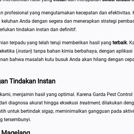
n
g
 profesional yang mengutamakan kecepatan dan efektivitas. 
P
 keluhan Anda dengan segera dan menerapkan strategi pembas
e
kan tindakan instan dan definitif.
m
n terpadu yang telah teruji memberikan hasil yang
terbaik
. 
b
ketika (
instan
) tanpa bahan kimia berbahaya, dengan aplikasi
a
nan bahwa masalah kutu busuk Anda akan hilang dengan cepat
s
m
i
an Tindakan Instan
K
u
kami, menjamin hasil yang optimal. Karena Garda Pest Contro
t
dari diagnosa akurat hingga eksekusi
treatment
, dilakukan denga
u
atih untuk bertindak sigap, meminimalkan gangguan pada akt
B
g tersembunyi.
u
i Magelang