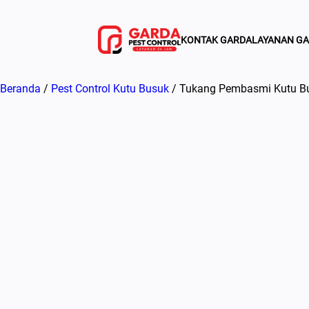
Lewati
ke
KONTAK GARDA
LAYANAN G
konten
Beranda
/
Pest Control Kutu Busuk
/ Tukang Pembasmi Kutu Bus