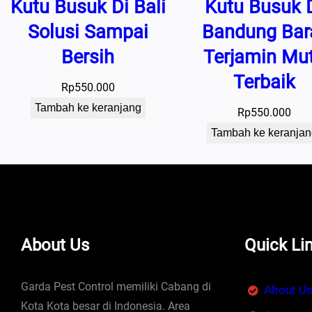
Kutu Busuk Di Bali
Kutu Busuk 
Solusi Sampai
Bandung Bar
Bersih
Terjamin Mu
Terbaik
Rp
550.000
Tambah ke keranjang
Rp
550.000
Tambah ke keranjan
About Us
Quick Li
Garda Pest Control memiliki Cabang di
About U
Kota Kota besar di Indonesia. Area