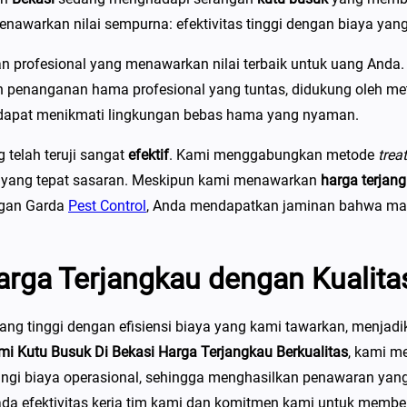
a
awarkan nilai sempurna: efektivitas tinggi dengan biaya yang
n
g
 profesional yang menawarkan nilai terbaik untuk uang Anda.
P
n penanganan hama profesional yang tuntas, didukung oleh m
e
i dapat menikmati lingkungan bebas hama yang nyaman.
m
telah teruji sangat
efektif
. Kami menggabungkan metode
trea
b
ium yang tepat sasaran. Meskipun kami menawarkan
harga terjan
a
ngan Garda
Pest Control
, Anda mendapatkan jaminan bahwa mas
s
m
i
arga Terjangkau dengan Kualit
K
u
g tinggi dengan efisiensi biaya yang kami tawarkan, menjadik
t
 Kutu Busuk Di Bekasi Harga Terjangkau Berkualitas
, kami m
u
 biaya operasional, sehingga menghasilkan penawaran yang ko
B
da efektivitas kerja tim kami dan komitmen kami untuk membe