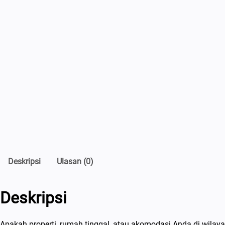
Deskripsi
Ulasan (0)
Deskripsi
Apakah properti, rumah tinggal, atau akomodasi Anda di wilay