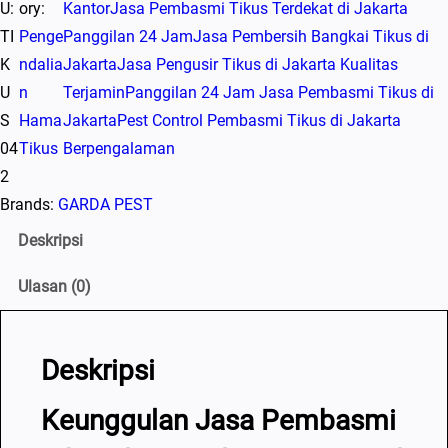
U:
ory:
Kantor
Jasa Pembasmi Tikus Terdekat di Jakarta
TI
Penge
Panggilan 24 Jam
Jasa Pembersih Bangkai Tikus di
K
ndalia
Jakarta
Jasa Pengusir Tikus di Jakarta Kualitas
U
n
Terjamin
Panggilan 24 Jam Jasa Pembasmi Tikus di
S
Hama
Jakarta
Pest Control Pembasmi Tikus di Jakarta
04
Tikus
Berpengalaman
2
Brands:
GARDA PEST
Deskripsi
Ulasan (0)
Deskripsi
Keunggulan Jasa Pembasmi