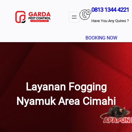
Lewati
0813 1344 4221
Ke
Konten
Have You Any Quires ?
BOOKING NOW
Layanan Fogging
Nyamuk Area Cimahi