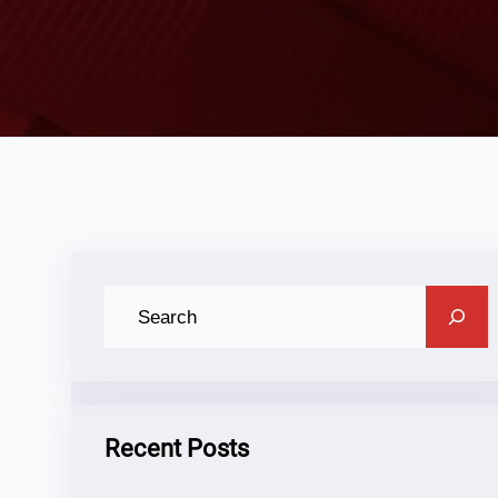
C
A
R
I
Recent Posts