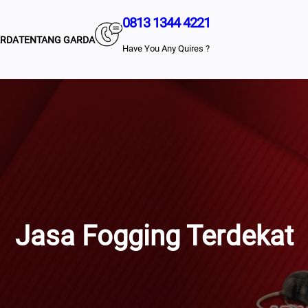
0813 1344 4221
ARDA
TENTANG GARDA
Have You Any Quires ?
Jasa Fogging Terdekat