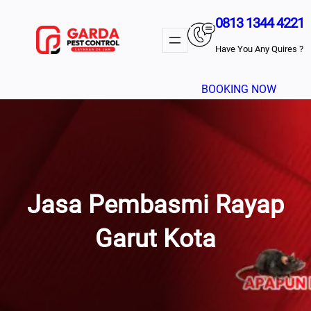
Lewati
0813 1344 4221
Ke
Konten
Have You Any Quires ?
BOOKING NOW
Jasa Pembasmi Rayap
Garut Kota