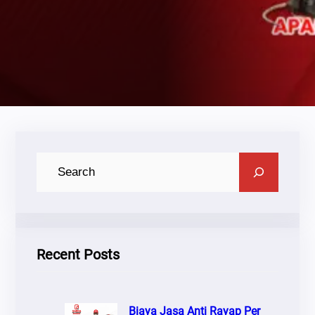
C
A
R
I
Recent Posts
Biaya Jasa Anti Rayap Per