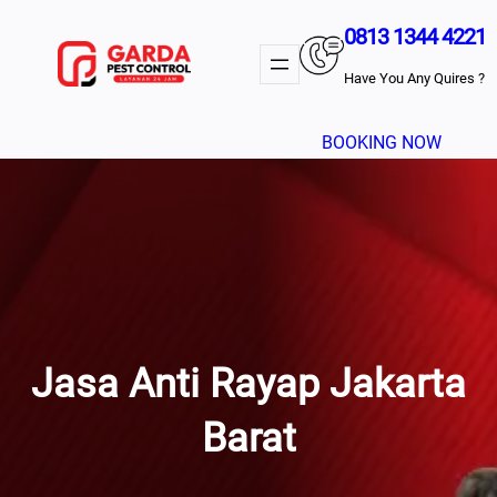
Lewati
0813 1344 4221
Ke
Konten
Have You Any Quires ?
BOOKING NOW
Jasa Anti Rayap Jakarta
Barat