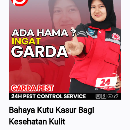
Bahaya Kutu Kasur Bagi
Kesehatan Kulit