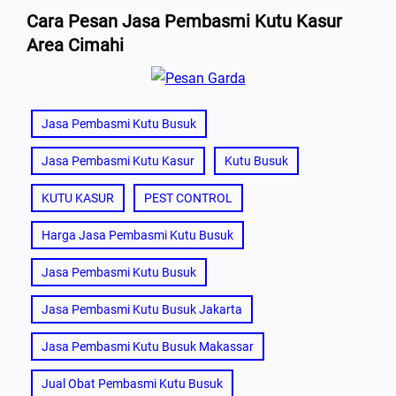
Cara Pesan Jasa Pembasmi Kutu Kasur
Area Cimahi
Jasa Pembasmi Kutu Busuk
Jasa Pembasmi Kutu Kasur
Kutu Busuk
KUTU KASUR
PEST CONTROL
Harga Jasa Pembasmi Kutu Busuk
Jasa Pembasmi Kutu Busuk
Jasa Pembasmi Kutu Busuk Jakarta
Jasa Pembasmi Kutu Busuk Makassar
Jual Obat Pembasmi Kutu Busuk