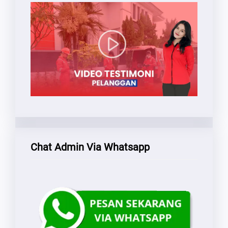
Chat Admin Via Whatsapp