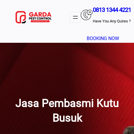
Lewati
0813 1344 4221
Ke
Konten
Have You Any Quires ?
BOOKING NOW
Jasa Pembasmi Kutu
Busuk