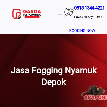
Lewati
0813 1344 4221
Ke
Konten
Have You Any Quires ?
BOOKING NOW
Jasa Fogging Nyamuk
Depok