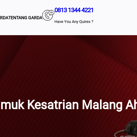
0813 1344 4221
ARDA
TENTANG GARDA
Have You Any Quires ?
muk Kesatrian Malang A