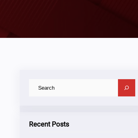
C
A
R
I
Recent Posts