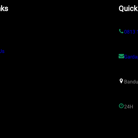
nks
Quick
s
0813 
Us
Garda
Bandu
24H