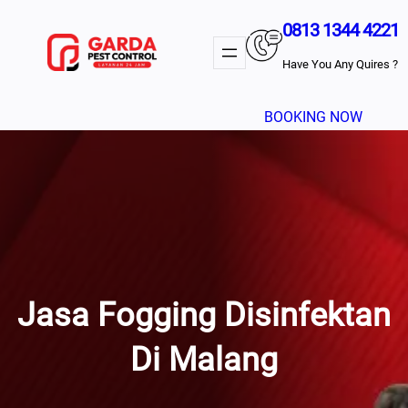
Lewati
0813 1344 4221
Ke
Konten
Have You Any Quires ?
BOOKING NOW
Jasa Fogging Disinfektan
Di Malang