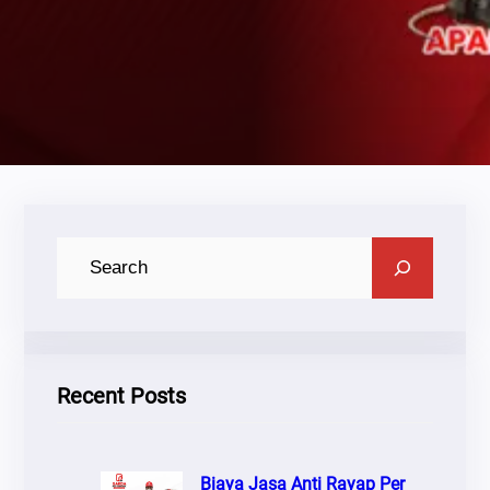
C
A
R
I
Recent Posts
Biaya Jasa Anti Rayap Per