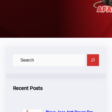
C
A
R
I
Recent Posts