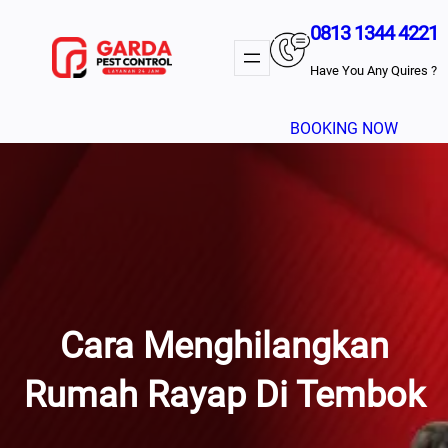
Lewati
0813 1344 4221
Ke
Konten
Have You Any Quires ?
BOOKING NOW
Cara Menghilangkan
Rumah Rayap Di Tembok