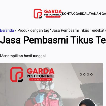
Lewati
ke
KONTAK GARDA
LAYANAN G
konten
Beranda
/ Produk dengan tag “Jasa Pembasmi Tikus Terdekat 
Jasa Pembasmi Tikus Ter
Menampilkan hasil tunggal