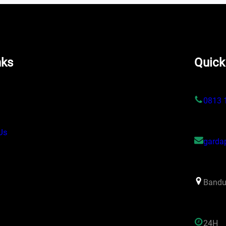
nks
Quick
s
0813 
Us
garda
Bandu
24H