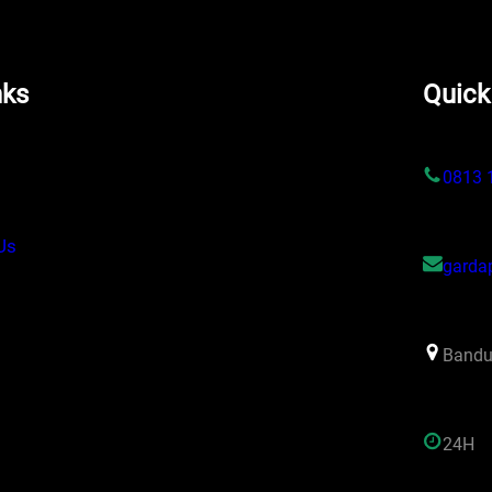
nks
Quick
s
0813 
Us
garda
Bandu
24H