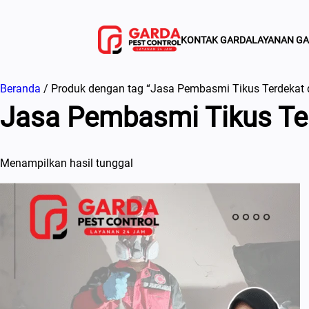
Lewati
ke
KONTAK GARDA
LAYANAN G
konten
Beranda
/ Produk dengan tag “Jasa Pembasmi Tikus Terdekat 
Jasa Pembasmi Tikus Ter
Menampilkan hasil tunggal