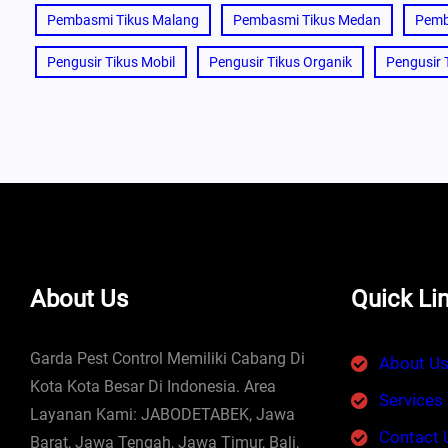
Pembasmi Tikus Malang
Pembasmi Tikus Medan
Pemb
Pengusir Tikus Mobil
Pengusir Tikus Organik
Pengusir 
About Us
Quick Li
Garda Pest Control Memiliki Cabang Di
About U
Kota Kota Besar Di Indonesia. Area
Services
Layanan Kami: JABODETABEK, Jawa
Contact 
Barat, Jawa Tengah, Jawa Timur, Bali,