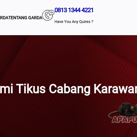
0813 1344 4221
ARDA
TENTANG GARDA
Have You Any Quires ?
i Tikus Cabang Karawa