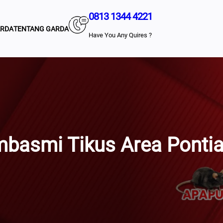
0813 1344 4221
ARDA
TENTANG GARDA
Have You Any Quires ?
basmi Tikus Area Ponti