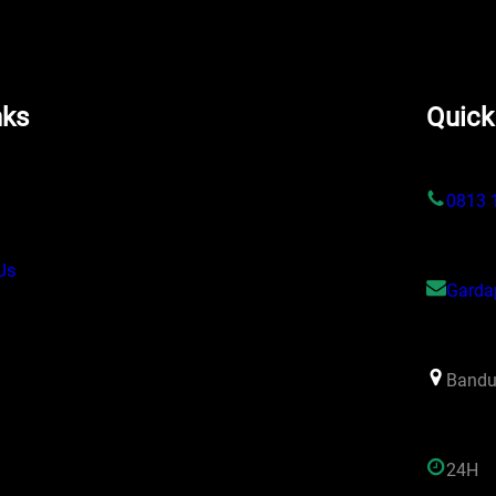
nks
Quick
s
0813 
Us
Garda
Bandu
24H