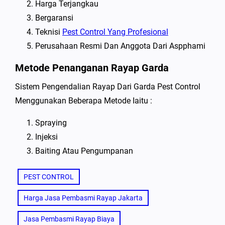
Harga Terjangkau
Bergaransi
Teknisi
Pest Control Yang Profesional
Perusahaan Resmi Dan Anggota Dari Aspphami
Metode Penanganan Rayap Garda
Sistem Pengendalian Rayap Dari Garda Pest Control
Menggunakan Beberapa Metode Iaitu :
Spraying
Injeksi
Baiting Atau Pengumpanan
PEST CONTROL
Harga Jasa Pembasmi Rayap Jakarta
Jasa Pembasmi Rayap Biaya