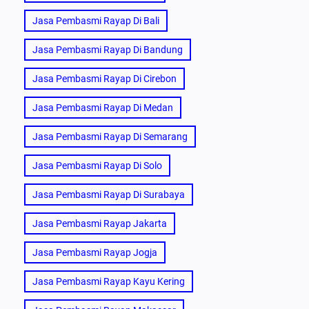
Jasa Pembasmi Rayap Di Bali
Jasa Pembasmi Rayap Di Bandung
Jasa Pembasmi Rayap Di Cirebon
Jasa Pembasmi Rayap Di Medan
Jasa Pembasmi Rayap Di Semarang
Jasa Pembasmi Rayap Di Solo
Jasa Pembasmi Rayap Di Surabaya
Jasa Pembasmi Rayap Jakarta
Jasa Pembasmi Rayap Jogja
Jasa Pembasmi Rayap Kayu Kering