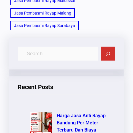
Jasa Pembasmi Rayap Makassar
Jasa Pembasmi Rayap Malang
Jasa Pembasmi Rayap Surabaya
C
A
R
I
Recent Posts
Harga Jasa Anti Rayap
Bandung Per Meter
Terbaru Dan Biaya