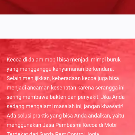
Kecoa di dalam mobil bisa menjadi mimpi buruk
yang mengganggu kenyamanan berkendara.
Selain menjijikkan, keberadaan kecoa juga bisa
menjadi ancaman kesehatan karena serangga ini
sering membawa bakteri dan penyakit. Jika Anda
sedang mengalami masalah ini, jangan khawatir!
Ada solusi praktis yang bisa Anda andalkan, yaitu
menggunakan Jasa Pembasmi Kecoa di Mobil
Terdekat dari Garda Pest Control Jogja.