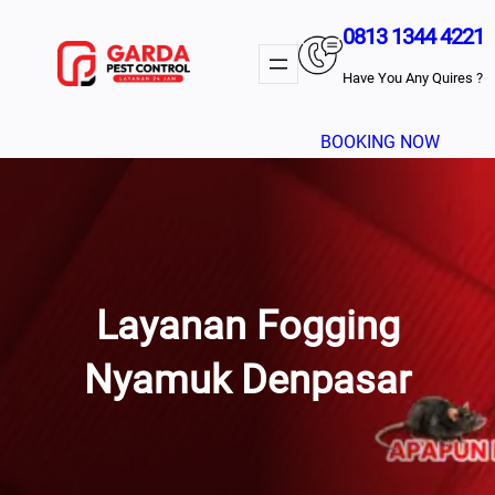
Lewati
0813 1344 4221
Ke
Konten
Have You Any Quires ?
BOOKING NOW
Layanan Fogging
Nyamuk Denpasar