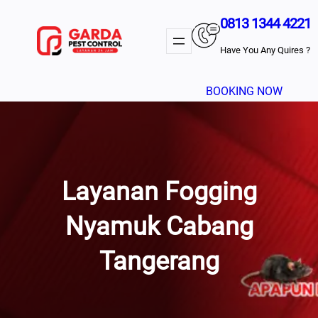
Lewati
0813 1344 4221
Ke
Konten
Have You Any Quires ?
BOOKING NOW
Layanan Fogging
Nyamuk Cabang
Tangerang