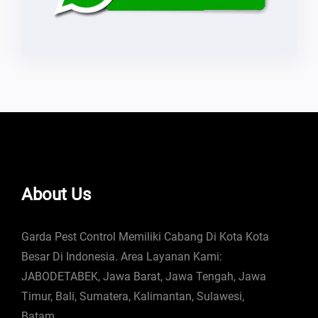
About Us
Garda Pest Control Memiliki Cabang Di Kota Kota
Besar Di Indonesia. Area Layanan Kami:
JABODETABEK, Jawa Barat, Jawa Tengah, Jawa
Timur, Bali, Sumatera, Kalimantan, Sulawesi,
Batam.