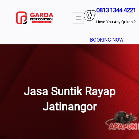
Lewati
0813 1344 4221
Ke
Konten
Have You Any Quires ?
BOOKING NOW
Jasa Suntik Rayap
Jatinangor