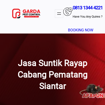
Lewati
0813 1344 4221
Ke
Konten
Have You Any Quires ?
BOOKING NOW
Jasa Suntik Rayap
Cabang Pematang
Siantar