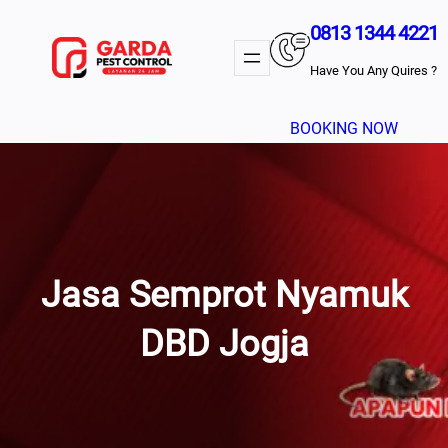
Lewati
0813 1344 4221
Ke
Konten
Have You Any Quires ?
BOOKING NOW
Jasa Semprot Nyamuk
DBD Jogja