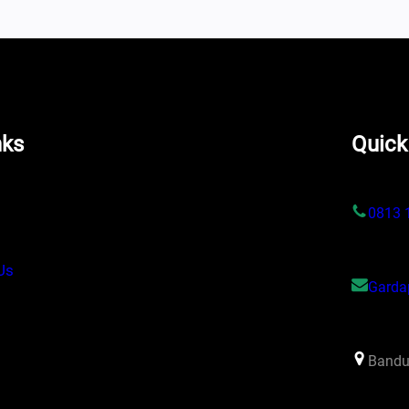
nks
Quick
s
0813 
Us
Garda
Bandu