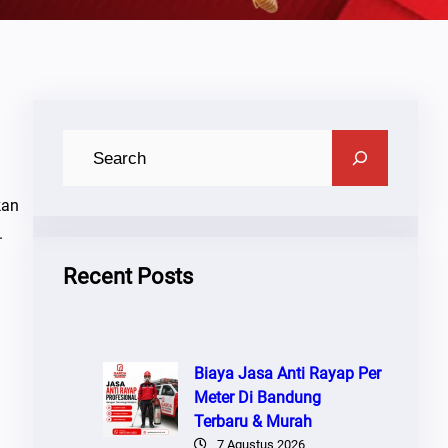
C
A
R
kan
I
.
Recent Posts
Biaya Jasa Anti Rayap Per
Meter Di Bandung
Terbaru & Murah
7 Agustus 2026