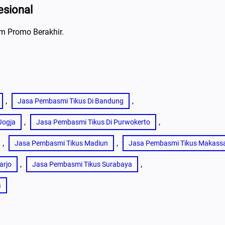
esional
m Promo Berakhir.
, 
, 
Jasa Pembasmi Tikus Di Bandung
, 
, 
Jogja
Jasa Pembasmi Tikus Di Purwokerto
, 
, 
Jasa Pembasmi Tikus Madiun
Jasa Pembasmi Tikus Makass
, 
, 
arjo
Jasa Pembasmi Tikus Surabaya
a