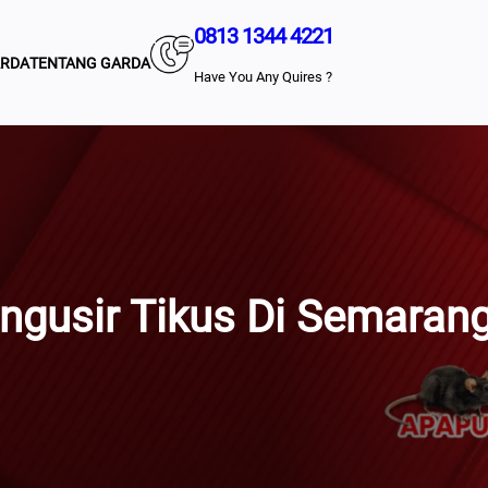
0813 1344 4221
ARDA
TENTANG GARDA
Have You Any Quires ?
ngusir Tikus Di Semaran