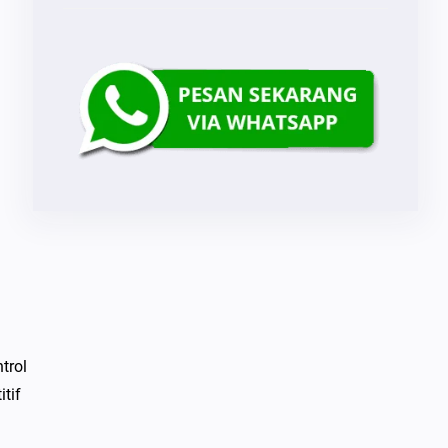
trol
tif