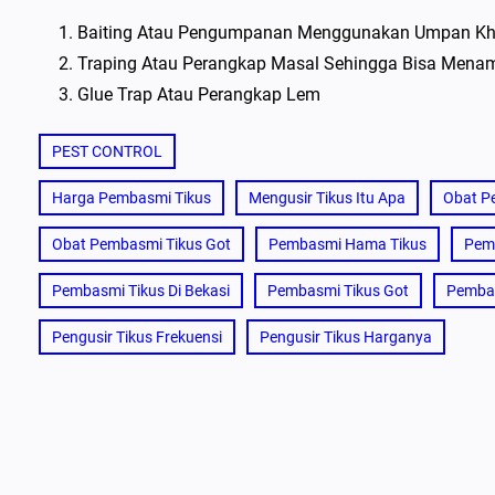
Baiting Atau Pengumpanan Menggunakan Umpan Kh
Traping Atau Perangkap Masal Sehingga Bisa Menam
Glue Trap Atau Perangkap Lem
PEST CONTROL
Harga Pembasmi Tikus
Mengusir Tikus Itu Apa
Obat Pe
Obat Pembasmi Tikus Got
Pembasmi Hama Tikus
Pem
Pembasmi Tikus Di Bekasi
Pembasmi Tikus Got
Pembas
Pengusir Tikus Frekuensi
Pengusir Tikus Harganya