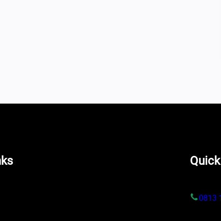
nks
Quick
s
0813 