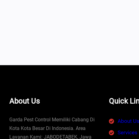
About Us
Quick Li
Garda Pest Control Memiliki Cabang Di
About U
Kota Kota Besar Di Indonesia. Area
Services
Layanan Kami: JABODETABEK, Jawa