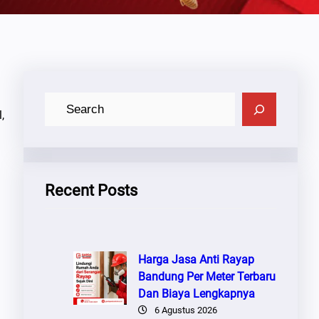
C
,
A
R
I
Recent Posts
Harga Jasa Anti Rayap
Bandung Per Meter Terbaru
Dan Biaya Lengkapnya
6 Agustus 2026