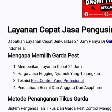
Layanan Cepat Jasa Pengusir
Dapatkan Layanan Cepat Berkualitas 24 Jam Hanya Di
Gar
Indonesia.
Mengapa Memilih Garda Pest
Memberikan Layanan Cepat 24 Jam
Harga Jasa Fogging Nyamuk Yang Terjangkau
Teknisi
Pest Control Yang Profesional
Perusahaan Resmi Dan Anggota Dari Aspphami
Metode Penanganan Tikus Garda
Sistem Pengendalian Tikus Dari Garda Pest Control Mengg