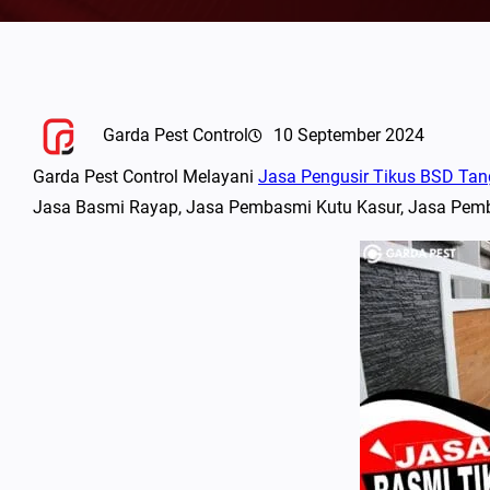
Garda Pest Control
10 September 2024
Garda Pest Control Melayani
Jasa Pengusir Tikus BSD Ta
Jasa Basmi Rayap, Jasa Pembasmi Kutu Kasur, Jasa Pemb