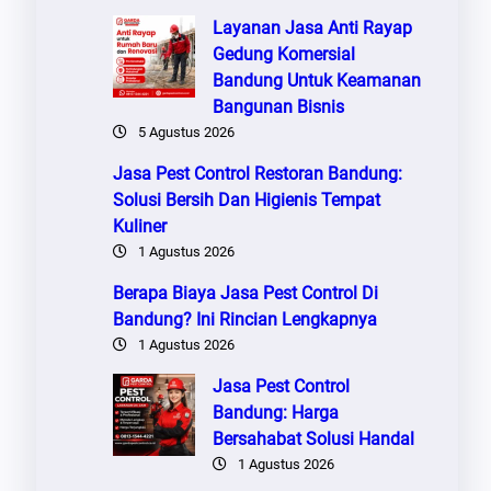
Layanan Jasa Anti Rayap
Gedung Komersial
Bandung Untuk Keamanan
Bangunan Bisnis
5 Agustus 2026
Jasa Pest Control Restoran Bandung:
Solusi Bersih Dan Higienis Tempat
Kuliner
1 Agustus 2026
Berapa Biaya Jasa Pest Control Di
Bandung? Ini Rincian Lengkapnya
1 Agustus 2026
Jasa Pest Control
Bandung: Harga
Bersahabat Solusi Handal
1 Agustus 2026