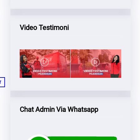
Video Testimoni
f
Chat Admin Via Whatsapp