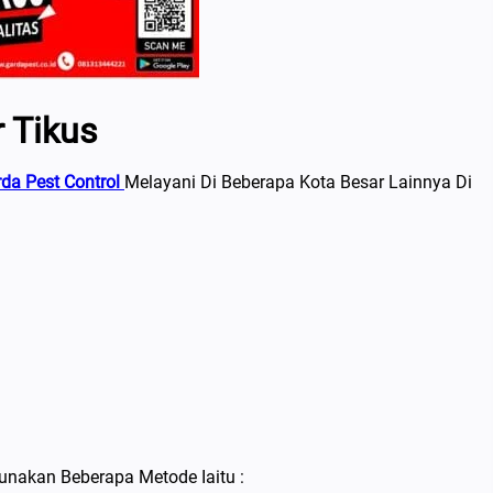
 Tikus
da Pest Control
Melayani Di Beberapa Kota Besar Lainnya Di
unakan Beberapa Metode Iaitu :