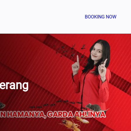
BOOKING NOW
erang