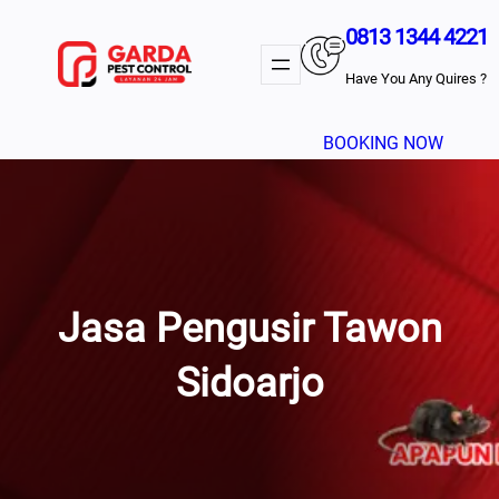
Lewati
0813 1344 4221
Ke
Konten
Have You Any Quires ?
BOOKING NOW
Jasa Pengusir Tawon
Sidoarjo