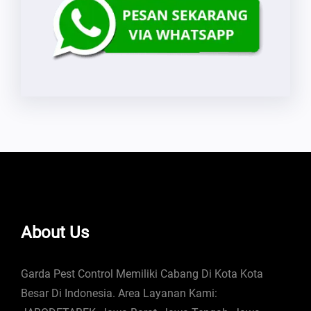
About Us
Garda Pest Control Memiliki Cabang Di Kota Kota
Besar Di Indonesia. Area Layanan Kami: