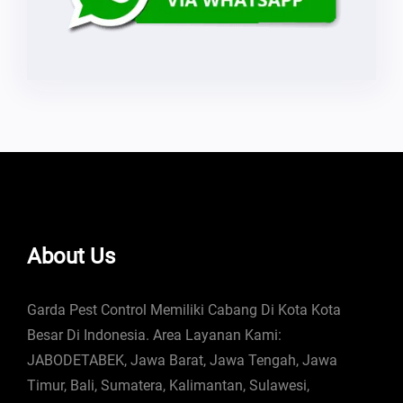
About Us
Garda Pest Control Memiliki Cabang Di Kota Kota
Besar Di Indonesia. Area Layanan Kami:
JABODETABEK, Jawa Barat, Jawa Tengah, Jawa
Timur, Bali, Sumatera, Kalimantan, Sulawesi,