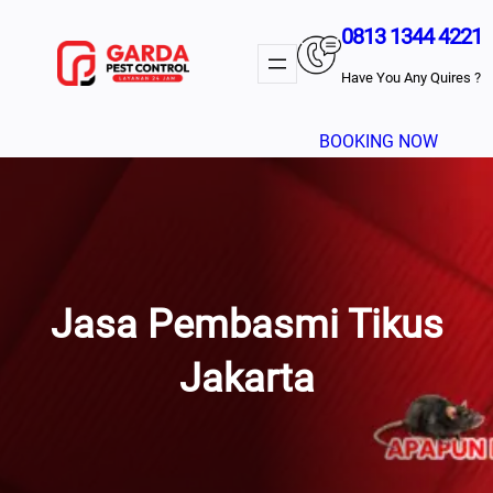
Lewati
0813 1344 4221
Ke
Konten
Have You Any Quires ?
BOOKING NOW
Jasa Pembasmi Tikus
Jakarta