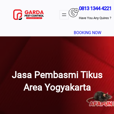
Lewati
0813 1344 4221
Ke
Konten
Have You Any Quires ?
BOOKING NOW
Jasa Pembasmi Tikus
Area Yogyakarta