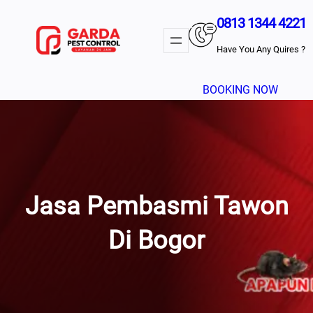
Lewati
0813 1344 4221
Ke
Konten
Have You Any Quires ?
BOOKING NOW
Jasa Pembasmi Tawon
Di Bogor