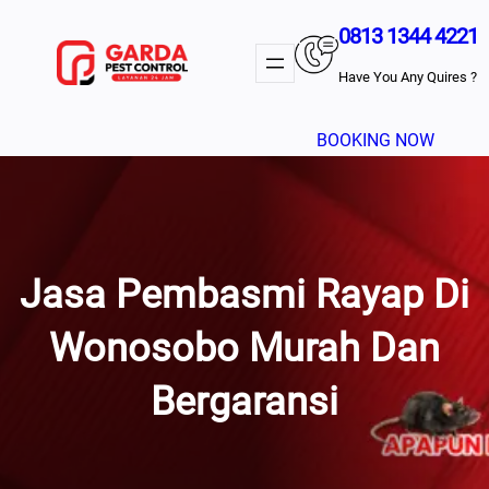
Lewati
0813 1344 4221
Ke
Konten
Have You Any Quires ?
BOOKING NOW
Jasa Pembasmi Rayap Di
Wonosobo Murah Dan
Bergaransi