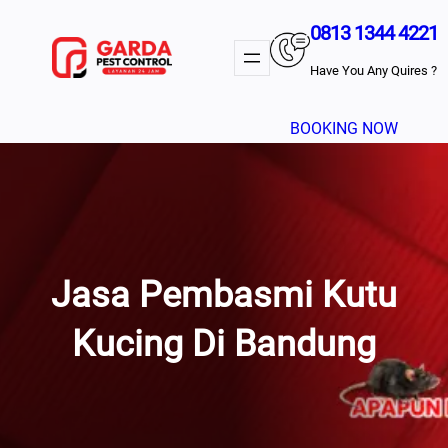
Lewati
0813 1344 4221
Ke
Konten
Have You Any Quires ?
BOOKING NOW
Jasa Pembasmi Kutu
Kucing Di Bandung