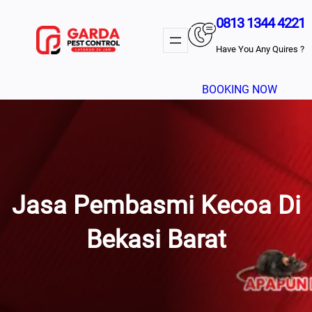
Lewati
0813 1344 4221
Ke
Konten
Have You Any Quires ?
BOOKING NOW
Jasa Pembasmi Kecoa Di
Bekasi Barat