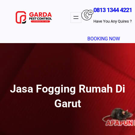
Lewati
0813 1344 4221
Ke
Konten
Have You Any Quires ?
BOOKING NOW
Jasa Fogging Rumah Di
Garut