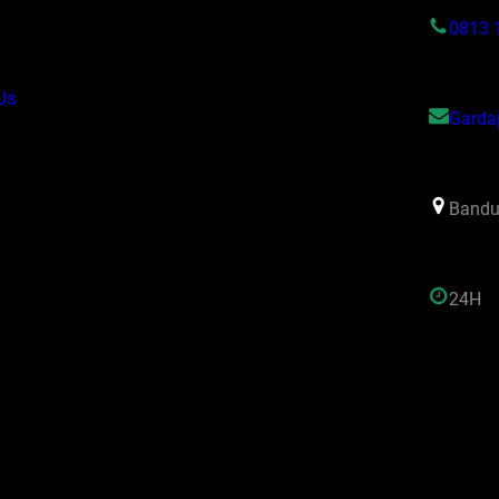
s
0813 
Us
Garda
Bandu
24H