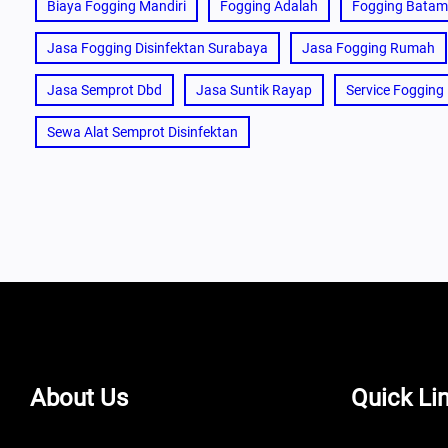
Biaya Fogging Mandiri
Fogging Adalah
Fogging Batam
Jasa Fogging Disinfektan Surabaya
Jasa Fogging Rumah
Jasa Semprot Dbd
Jasa Suntik Rayap
Service Fogging
Sewa Alat Semprot Disinfektan
About Us
Quick Li