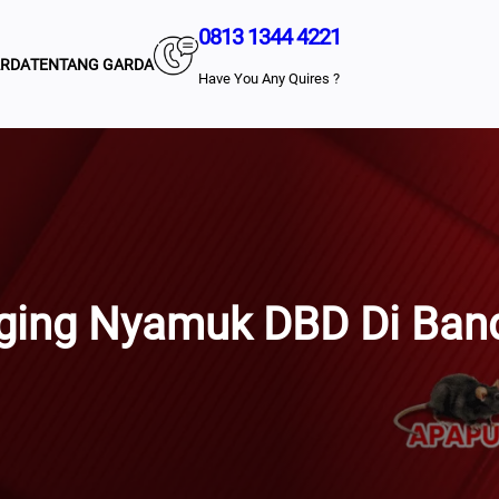
0813 1344 4221
ARDA
TENTANG GARDA
Have You Any Quires ?
ging Nyamuk DBD Di Ban