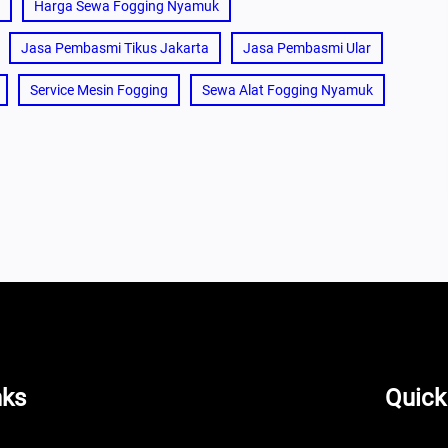
Harga Sewa Fogging Nyamuk
Jasa Pembasmi Tikus Jakarta
Jasa Pembasmi Ular
Service Mesin Fogging
Sewa Alat Fogging Nyamuk
nks
Quick