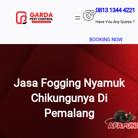
Lewati
0813 1344 4221
Ke
Konten
Have You Any Quires ?
BOOKING NOW
Jasa Fogging Nyamuk
Chikungunya Di
Pemalang