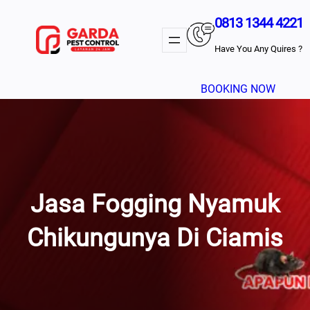
Lewati
0813 1344 4221
Ke
Konten
Have You Any Quires ?
BOOKING NOW
Jasa Fogging Nyamuk
Chikungunya Di Ciamis