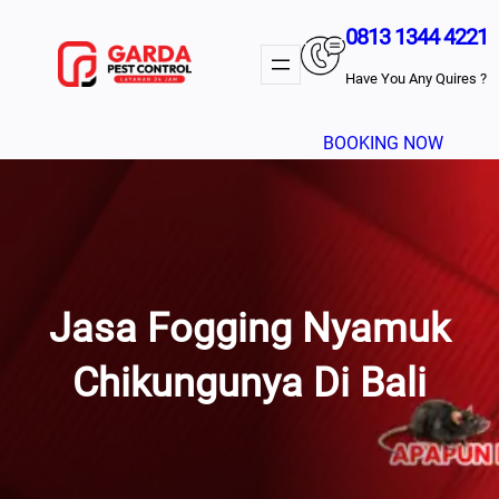
Lewati
0813 1344 4221
Ke
Konten
Have You Any Quires ?
BOOKING NOW
Jasa Fogging Nyamuk
Chikungunya Di Bali