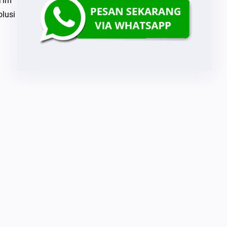
Tim
lusi