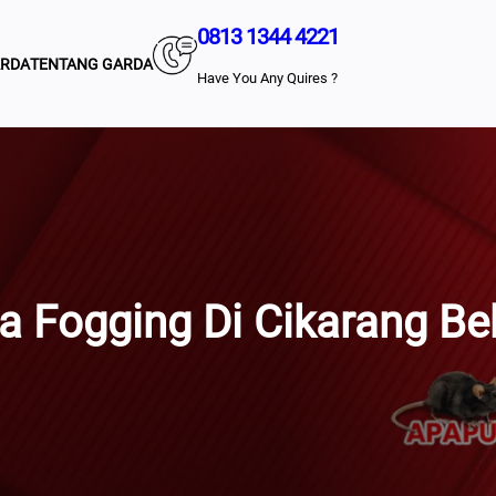
0813 1344 4221
ARDA
TENTANG GARDA
Have You Any Quires ?
a Fogging Di Cikarang Be