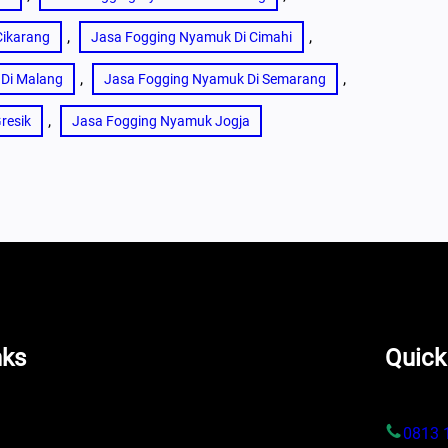
, 
, 
Cikarang
Jasa Fogging Nyamuk Di Cimahi
, 
, 
Di Malang
Jasa Fogging Nyamuk Di Semarang
, 
resik
Jasa Fogging Nyamuk Jogja
nks
Quick
s
0813 