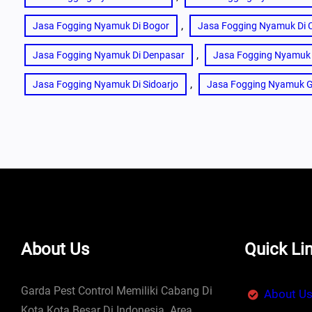
, 
Jasa Fogging Nyamuk Di Bogor
Jasa Fogging Nyamuk Di 
, 
Jasa Fogging Nyamuk Di Denpasar
Jasa Fogging Nyamuk 
, 
Jasa Fogging Nyamuk Di Sidoarjo
Jasa Fogging Nyamuk G
About Us
Quick Li
Garda Pest Control Memiliki Cabang Di
About U
Kota Kota Besar Di Indonesia. Area