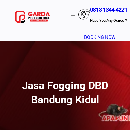
Lewati
0813 1344 4221
Ke
Konten
Have You Any Quires ?
BOOKING NOW
Jasa Fogging DBD
Bandung Kidul