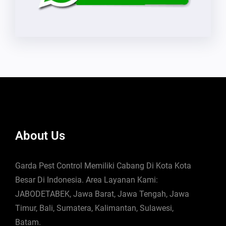
About Us
Garda Pest Control Memiliki Cabang Di Kota Kota
Besar Di Indonesia. Area Layanan Kami:
JABODETABEK, Jawa Barat, Jawa Tengah, Jawa
Timur, Bali, Sumatera, Kalimantan, Sulawesi,
Batam.