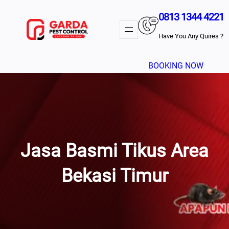
Lewati
0813 1344 4221
Ke
Konten
Have You Any Quires ?
BOOKING NOW
Jasa Basmi Tikus Area
Bekasi Timur