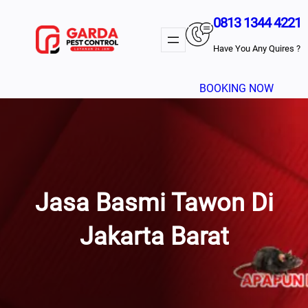
Lewati
0813 1344 4221
Ke
Konten
Have You Any Quires ?
BOOKING NOW
Jasa Basmi Tawon Di
Jakarta Barat